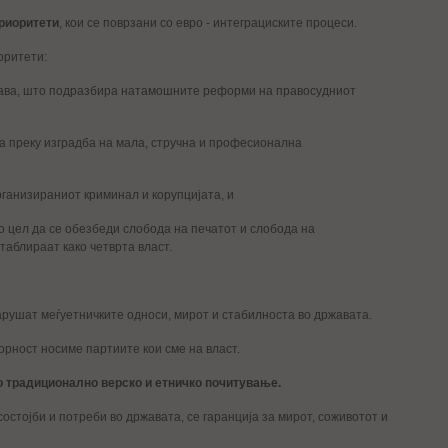
риоритети
, кои се поврзани со евро - интеграциските процеси.
оритети:
жава, што подразбира натамошните реформи на правосудниот
та преку изградба на мала, стручна и професионална
рганизираниот криминал и корупцијата, и
о цел да се обезбеди слобода на печатот и слобода на
етаблираат како четврта власт.
арушат меѓуетничките односи, мирот и стабилноста во државата.
орност носиме партиите кои сме на власт.
то традиционално верско и етничко почитување.
остојби и потреби во државата, се гаранција за мирот, соживотот и