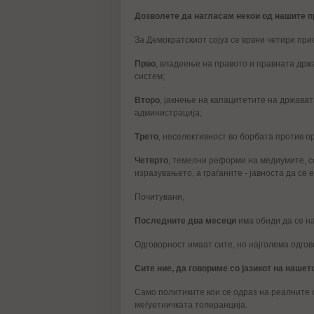
Дозволете да нагласам некои од нашите п
За Демократскиот сојуз се врвни четири при
Прво
, владеење на правото и правната др
систем;
Второ
, јакнење на капацитетите на држава
администрација;
Трето
, неселективност во борбата против о
Четврто
, темелни реформи на медиумите, с
изразувањето, а граѓаните - јавноста да се 
Почитувани,
Последните два месеци
има обиди да се н
Одговорност имаат сите, но најголема одгов
Сите ние, да говориме со јазикот на наше
Само политиките кои се одраз на реалните с
меѓуетничката толеранција.