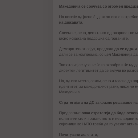
Македонија се соочува со огромен предиз
Но повеќе од јасно é, дека за ова е потребн
на државата.
Сосема е јасно, дека таква одговорност не 
јасно искажана поддршка од граѓаните.
Демократскиот сојуз, предлага
да се одрж
дали се за компромис, со цел Македонија да
Таквото изјаснување ќе го охрабри и ќе му 
директен легитимитет да се вклучи во разг
Но, од ова место, сакам јасно и гласно да 
идентитет, за македонскиот јазик, никој не
Македонија.
Стратегијата на ДС за фазно решавање на
Предлагаме
оваа стратегија да биде осно
политички сили, граѓанството и невладинит
сојузници во НАТО треба да го уважат актив
Почитувани делегати,