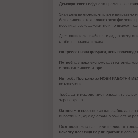
Демократскиот сојуз
е за промени во
еконо
Знам дека на економски план е направено мн
безцарински и технолошко развојни зони, п
посетија повеќе држави, но и по дваесет г
Досегашните заложби не ги дадоа очекуванит
стабилна правна држава.
Ни требаат нови фабрики, нови производст
Потребна е нова економска стратегија
, ко
странските инвеститори.
Ни треба
Програма за НОВИ РАБОТНИ МЕ
во Македонија.
Треба да ги искористиме природните услови,
здрава храна.
Од многуте проекти
, сакам посебно да го н
инвестиција, кој е од огромна важност за ра
Овој проект ќе ја раздвижи градежната опер
неколку десетици илјади граѓани
и девизен