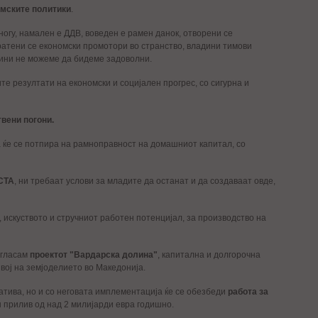
мските политики
.
огу, намален е ДДВ, воведен е рамен данок, отворени се
ратени се економски промотори во странство, владини тимови
одини не можеме да бидеме задоволни.
е резултати на економски и социјален прогрес, со сигурна и
вени погони.
ја ќе се потпира на рамноправност на домашниот капитал, со
СТА
, ни требаат услови за младите да останат и да создаваат овде,
 искуството и стручниот работен потенцијал, за производство на
агласам
проектот "Вардарска долина"
, капитална и долгорочна
звој на земјоделието во Македонија.
атива, но и со неговата имплементација ќе се обезбеди
работа за
 прилив од над 2 милијарди евра годишно.