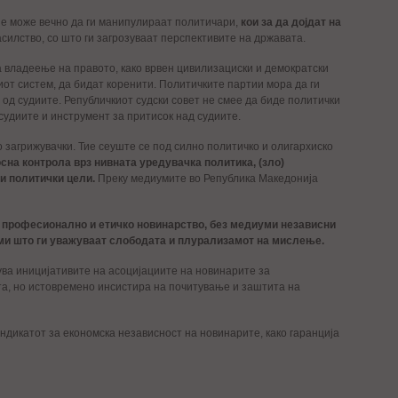
е може вечно да ги манипулираат политичари,
кои за да дојдат на
силство, со што ги загрозуваат перспективите на државата.
 владеење на правото, како врвен цивилизациски и демократски
от систем, да бидат коренити. Политичките партии мора да ги
, од судиите. Републичкиот судски совет не смее да биде политички
удиите и инструмент за притисок над судиите.
 загрижувачки. Тие сеуште се под силно политичко и олигархиско
на контрола врз нивната уредувачка политика, (зло)
 и политички цели.
Преку медиумите во Република Македонија
 професионално и етичко новинарство, без медиуми независни
рами што ги уважуваат слободата и плурализамот на мислење.
ува иницијативите на асоцијациите на новинарите за
та, но истовремено инсистира на почитување и заштита на
ндикатот за економска независност на новинарите, како гаранција