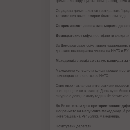
криминал и корупцијата, нема развој, нема
Се додека криминалот се третира како “вредн
талкаме низ овие немирни балкански води.
Со криминалот , со ова зло, мораме да се 
Демократскиот сојуз
, постојано ги следи а
За Демократскиот сојуз, врвен национален,
да стане полноправна членка на НАТО и ЕУ.
Македонија е земја со статус кандидат за 
Македонија успешно ја конципираше и орга
полноправно членство во НАТО.
Овие евро - атлански интегративни процеси
овие процеси се во застој. Доколку не беше
сигурно е дека, неколку години ќе бевме член
Да Ве потсетам дека
претпристапниот дија
Собранието на Република Македонија
, é 
интеграција на Република Македонија.
Почитувани делегати,