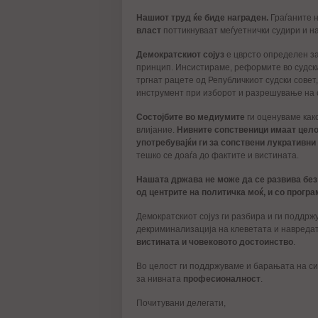
Нашиот труд ќе биде награден.
Граѓаните н
власт
поттикнуваат меѓуетнички судири и на
Демократскиот сојуз
е цврсто определен за
принцип. Инсистираме, реформите во судски
тргнат рацете од Републичкиот судски совет
инструмент при изборот и разрешување на с
Состојбите во медиумите
ги оценуваме како
влијание.
Нивните сопственици имаат целос
употребувајќи ги за сопствени лукративни
тешко се доаѓа до фактите и вистината.
Нашата држава не може да се развива без
од центрите на политичка моќ, и со прог
Демократскиот сојуз ги разбира и ги поддрж
декриминализација на клеветата и навреда
вистината и човековото достоинство
.
Во целост ги поддржуваме и барањата на си
за нивната
професионалност
.
Почитувани делегати,