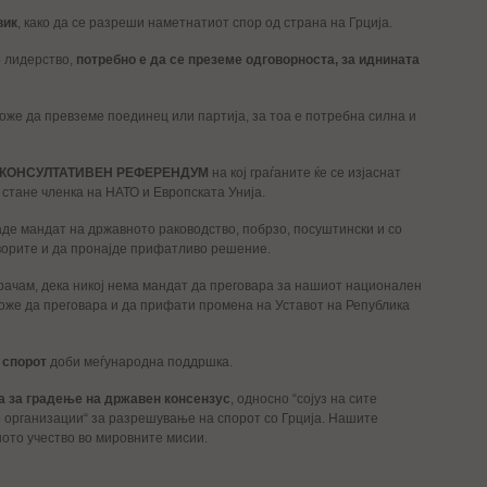
вик
, како да се разреши наметнатиот спор од страна на Грција.
о лидерство,
потребно е да се преземе одговорноста, за иднината
може да превземе поединец или партија, за тоа е потребна силна и
и КОНСУЛТАТИВЕН РЕФЕРЕНДУМ
на кој граѓаните ќе се изјаснат
 стане членка на НАТО и Европската Унија.
даде мандат на државното раководство, побрзо, посуштински и со
оворите и да пронајде прифатливо решение.
порачам, дека никој нема мандат да преговара за нашиот национален
 може да преговара и да прифати промена на Уставот на Република
 спорот
доби меѓународна поддршка.
ва за градење на државен консензус
, односно “сојуз на сите
е организации“ за разрешување на спорот со Грција. Нашите
ното учество во мировните мисии.