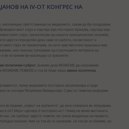
ЈАНОВ НА IV-ОТ КОНГРЕС НА
и, екселенции, претставници на медиумите, сакам да Ве поздравам
емократскиот сојуз е партија која постојано бранува, партија која
емократскиот сојуз, произлегува од нашите принципиелни заложби,
ите цврсти определби дека само со работа, посветеност и
атскиот сојуз не премолчува, за сите чувствителни прашања има
кулираме, ние секогаш тргнуваме од стратешките интереси на
 и ќе останеме во коалиција со граѓаните.
ив политички субјект.
Знаеме дека МОЖЕМЕ да направиме
ме и МОЖЕМЕ ПОВЕЌЕ и тоа ќе биде наша
врвна политичка
Парламентот, преку медиумите постојано актуелизира и нуди
 кои се соочува Република Македонија. Само со темелни реформи
га ќе бидеме „совест на граѓаните“, до кога отворено ќе зборуваме,
и што сè? Мојот одговор é постојано ист ! Никој не може вистината
 На нас, ни требаат цврсти темели, ни треба владеење на правото,
ободни граѓани. Ние за тоа ќе се залагаме, за тоа ќе се бориме, па