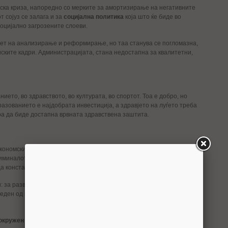
ска криза, напоредно со мерките за амортизирање на негативните
 сојуз се залага и за
социјална политика
која што ќе биде во
оцијално загрозените слоеви.
ет на анализирање и реформирање, но таа станува се погломазна,
ските кадри. Администрацијата, стана недостапна за квалитетни,
ието, во здравството, во културата, во спортот. Тоа е добро, но
азованието е најдобрата инвестиција, а здравјето на луѓето треба
ора да биде достапна врвната здравствена заштита.
економски развој, ако не ја продолжиме борбата против
иминалот разорно дејствува на институциите. Отворена е
“војна
 да констатираме дека државата е декриминализирана.
: за развој на земјоделието, за развој на информатиката,
 еден од најбитните беше проектот “ ДЕКРИ “, кој никогаш не беше
окружен и ефикасен систем
за борба против организираниот