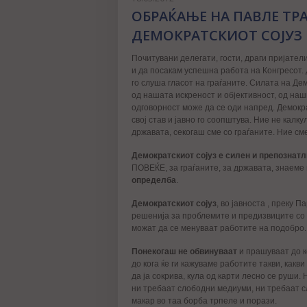
ОБРАЌАЊЕ НА ПАВЛЕ ТРА
ДЕМОКРАТСКИОТ СОЈУЗ
Почитувани делегати, гости, драги пријател
и да посакам успешна работа на Конгресот. Д
го слуша гласот на граѓаните. Силата на Д
од нашата искреност и објективност, од наш
одговорност може да се оди напред. Демокр
свој став и јавно го соопштува. Ние не кал
државата, секогаш сме со граѓаните. Ние сме
Демократскиот сојуз е силен и препознатл
ПОВЕЌЕ, за граѓаните, за државата, знае
определба
.
Демократскиот сојуз
, во јавноста , преку 
решенија за проблемите и предизвиците со
можат да се менуваат работите на подобро.
Понекогаш не обвинуваат
и прашуваат до ко
до кога ќе ги кажуваме работите такви, какв
да ја сокрива, кула од карти лесно се руши.
ни требаат слободни медиуми, ни требаат сл
макар во таа борба трпеле и порази.