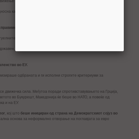
 движење напред.
осна категорија“, како начин да се стекне капитал, се дотогаш ќе
справиме.
ктуелните политички, економски и меѓуетнички состојби и односи.
 државен, долгорочен стратешки интерес е Република Македонија
членство во ЕУ.
низираше одбраната и ги исполни строгите критериуми за
 се движечка сила. Меѓутоа поради спротивставувањето на Грција,
 ветото во Букурешт, Македонија ќе беше во НАТО, а повеќе од
ка и на ЕУ.
лог
, кој што
беше инициран од страна на Демократскиот сојуз во
реална основа за неформално отворање на поглавјата за евро