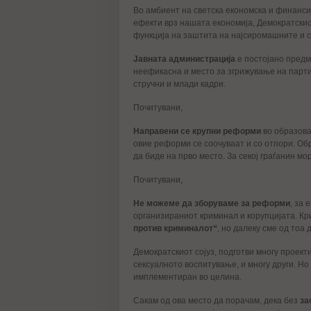
Во амбиент на светска економска и финанси
ефекти врз нашата економија, Демократскиот
функција на заштита на најсиромашните и с
Јавната администрација
е постојано предм
неефикасна и место за згрижување на парти
стручни и млади кадри.
Почитувани,
Направени се крупни реформи
во образован
овие реформи се соочуваат и со отпори. Обр
да биде на прво место. За секој граѓанин м
Почитувани,
Не можеме да зборуваме за реформи
, за 
организираниот криминал и корупцијата. Кр
против криминалот“
, но далеку сме од тоа
Демократскиот сојуз, подготви многу проекти
сексуалното воспитување, и многу други. Но
имплементиран во целина.
Сакам од ова место да порачам, дека без
за