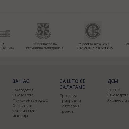
ЗА НАС
ЗА ШТО СЕ
ДСМ
ЗАЛАГАМЕ
Претседател
За ДСМ
Раководство
Раководств
Програма
Функционери од ДС
Активности
Приоритети
Општински
Платформа
организации
Проекти
Историја