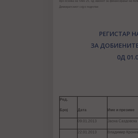
Врз основа на член 25, од Законот за финансирање на полит
Демократскиот сојуз подготви
РЕГИСТАР Н
ЗА ДОБИЕНИТЕ
0Д 01.
Ред.
Број
Дата
Име и презиме
09.01.2013
Јасна Саздовска
22.01.2013
Владимир Кроне