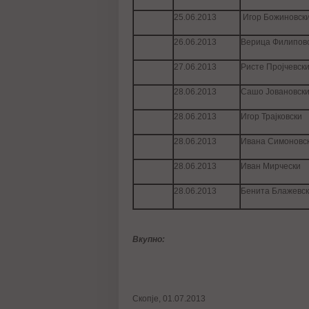
25.06.2013
Игор Божиновск
26.06.2013
Верица Филипов
27.06.2013
Ристе Пројчевск
28.06.2013
Сашо Јовановск
28.06.2013
Игор Трајковски
28.06.2013
Ивана Симоновс
28.06.2013
Иван Мирчески
28.06.2013
Бенита Блажевс
Вкупно:
403
Скопје, 01.07.