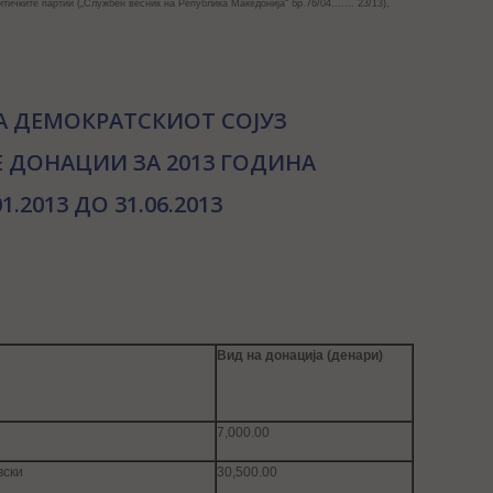
ичките партии („Службен весник на Република Македонија“ бр.76/04....... 23/13),
А ДЕМОКРАТСКИОТ СОЈУЗ
 ДОНАЦИИ ЗА 2013 ГОДИНА
01.2013 ДО 31.06.2013
Вид
на донација (денари)
7,000.00
вски
30,500.00