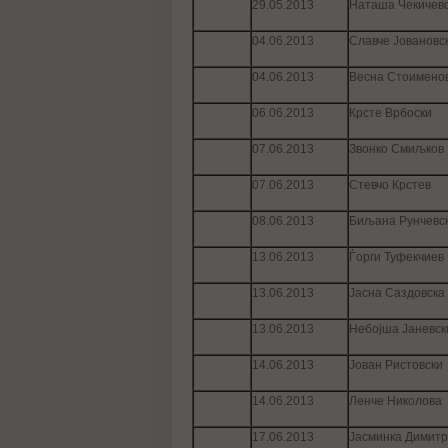
29.05.2013
Наташа Чекичев
04.06.2013
Славче Јовановс
04.06.2013
Весна Стоимено
06.06.2013
Крсте Врбоски
07.06.2013
Звонко Смиљков
07.06.2013
Стевчо Крстев
08.06.2013
Биљана Рунчевс
13.06.2013
Ѓорги Туфекчиев
13.06.2013
Јасна Саздовска
13.06.2013
Небојша Јаневск
14.06.2013
Јован Ристовски
14.06.2013
Ленче Николова
17.06.2013
Јасминка Димит