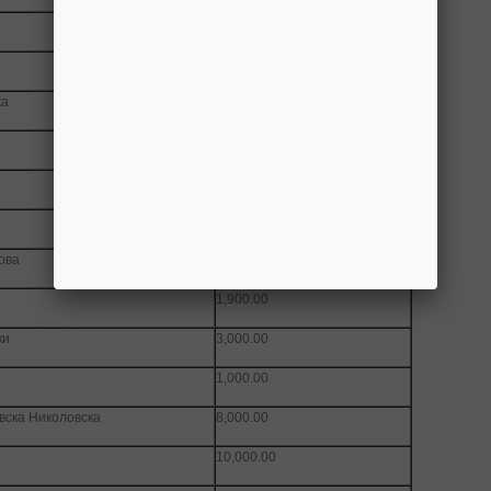
6,000.00
и
6,000.00
ка
500.00
500.00
300.00
1,500.00
ова
500.00
1,900.00
ки
3,000.00
1,000.00
вска Николовска
8,000.00
10,000.00