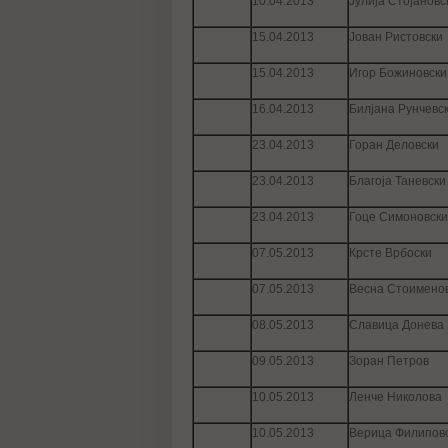
10.04.2013
Јулија Стојановс
15.04.2013
Јован Ристовски
15.04.2013
Игор Божиновски
16.04.2013
Билјана Рунчевс
23.04.2013
Горан Деловски
23.04.2013
Благоја Таневски
23.04.2013
Гоце Симоновски
07.05.2013
Крсте Врбоски
07.05.2013
Весна Стоимено
08.05.2013
Славица Донева
09.05.2013
Зоран Петров
10.05.2013
Ленче Николова
10.05.2013
Верица Филипов