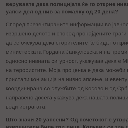
верувавте дека полицијата ќе го открие нив
уапси дел од нив за помалку од 20 дена?
Според презентираните информации во јавност
извршено делото и според пронајдените траги
да се очекува дека сторителите ќе бидат откри
министерката Гордана Јанкуловска и на преми
односно нивната сигурност, укажуваа дека е М
на терористите. Моја проценка е дека можеби 
пристапи кон акција на нивно апсење, и евенту
координирана со службите од Косово и од Срби
направено досега укажува дека нашата полици
води истрагата.
Што значи 20 уапсени? Од почетокот е утвр
извршители биле три лица. Колкави се тие г