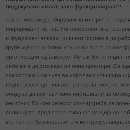
подджувачи имаат, како функционираат?
Јас не можам да зборувам за конкретната груп
информации за неа. Но генерално, ако говори
и фундаментализам, нивниот систем е да рабо
групи, односно ќелии, кои се во врска со некој
организации од Блискиот Исток. Во принцип, т
себе кога дејствуваат на овие простори. Секој
самостојно и се чува во најголема конспирациј
поднесуваат до нивната централа. Веќе неколк
обидува да постави свои инсталации во безбе
регионот. Во конкретниот случај треба да поч
полицијата, пред се’ за каква формација се ра
мотивите. Разузнавањето и контразузнавањето