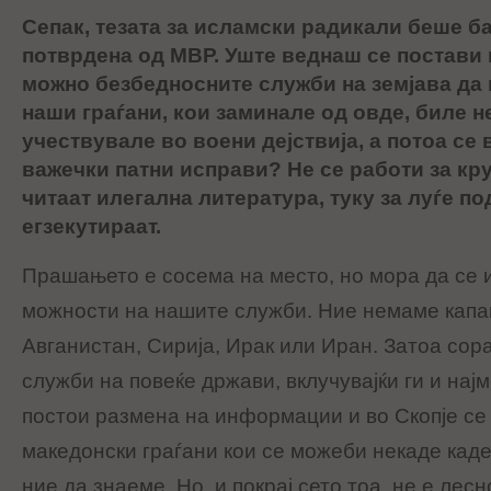
Сепак, тезата за исламски радикали беше б
потврдена од МВР. Уште веднаш се постави
можно безбедносните служби на земјава да 
наши граѓани, кои заминале од овде, биле 
учествувале во воени дејствија, а потоа се 
важечки патни исправи? Не се работи за кру
читаат илегална литература, туку за луѓе по
егзекутираат.
Прашањето е сосема на место, но мора да се 
можности на нашите служби. Ние немаме капа
Авганистан, Сирија, Ирак или Иран. Затоа сор
служби на повеќе држави, вклучувајќи ги и нај
постои размена на информации и во Скопје се
македонски граѓани кои се можеби некаде каде
ние да знаеме. Но, и покрај сето тоа, не е лес