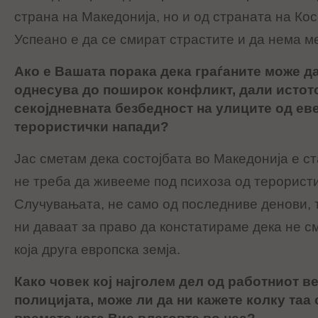
страна на Македонија, но и од страната на Кос
Успеано е да се смират страстите и да нема м
Ако е Вашата порака дека граѓаните може д
однесува до поширок конфликт, дали истото
секојдневната безбедност на улиците од ев
терористички напади?
Јас сметам дека состојбата во Македонија е с
не треба да живееме под психоза од терористи
Случувањата, не само од последниве денови, т
ни даваат за право да констатираме дека не с
која друга европска земја.
Како човек кој најголем дел од работниот в
полицијата, може ли да ни кажете колку таа