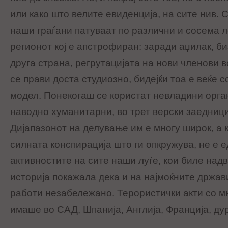
или како што велите евиденција, на сите нив. С
наши граѓани патуваат по различни и сосема л
регионот кој е апстрофиран: заради аџилак, би
друга страна, регрутацијата на нови членови 
се прави доста студиозно, бидејќи тоа е веќе 
модел. Понекогаш се користат невладини орган
наводно хуманитарни, во трет верски заедници
Дијапазонот на делување им е многу широк, а к
силната конспирација што ги опкружува, не е 
активностите на сите наши луѓе, кои биле надв
историја покажала дека и на најмоќните држа
работи незабележано. Терористички акти со м
имаше во САД, Шпанија, Англија, Франција, дур