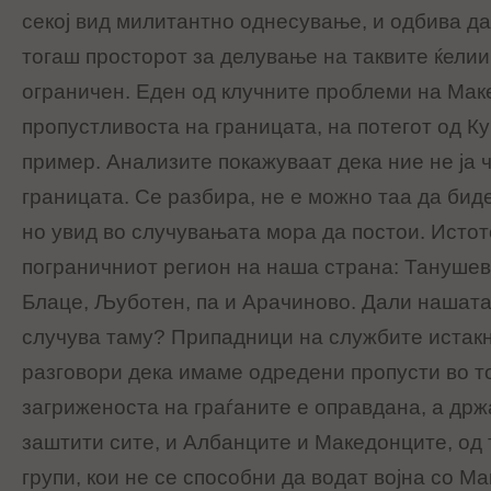
секој вид милитантно однесување, и одбива да
тогаш просторот за делување на таквите ќелии
ограничен. Еден од клучните проблеми на Мак
пропустливоста на границата, на потегот од К
пример. Анализите покажуваат дека ние не ја 
границата. Се разбира, не е можно таа да бид
но увид во случувањата мора да постои. Истот
пограничниот регион на наша страна: Танушевц
Блаце, Љуботен, па и Арачиново. Дали нашата
случува таму? Припадници на службите истак
разговори дека имаме одредени пропусти во то
загриженоста на граѓаните е оправдана, а држ
заштити сите, и Албанците и Македонците, од
групи, кои не се способни да водат војна со М