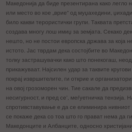
Македонија да биде презентирана како легло 
или место во кое „врие“ од муџахедини, џихад
било какви терористички групи. Таквата претст
создава многу лош имиџ за земјата. Секако дек
нешто, но не постои европска држава за која н
истото. Јас тврдам дека состојбите во Македо
толку застрашувачки како што понекогаш, неод
прикажуваат. Најсилен удар за таквите кругови
покрај извршителите, ги открие и организатори
на овој грозоморен чин. Тие сакале да предизв
несигурност, и пред се’, меѓуетничка тензија. 
спротивставување е да се елиминира нивниот 
се покаже дека со тоа што го прават нема да 
Македонците и Албанците, односно христијан