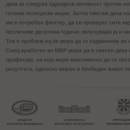
дека ќе следува одредена активност против ни
големи полициски акции. Затоа сметам дека н
им е потребен филтер, да се проверат сите ка
послениве десетина години, вклучувајќи ја и н
Тоа е проблем кој ќе мора да го надминеме во
Секој вработен во МВР мора да е свесен дека
професија, на која мора максимално да се пос
резултати, односно мирен и безбеден живот за