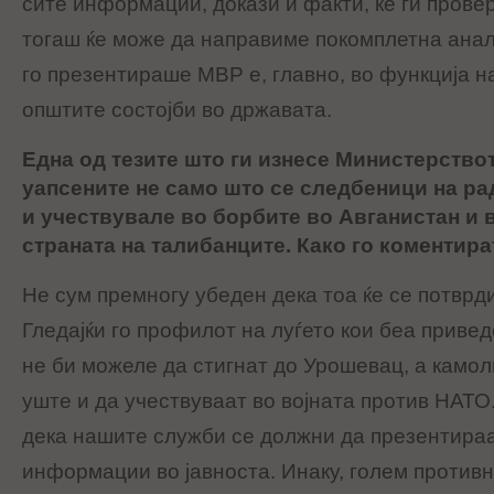
сите информации, докази и факти, ќе ги провер
тогаш ќе може да направиме покомплетна анал
го презентираше МВР е, главно, во функција 
општите состојби во државата.
Една од тезите што ги изнесе Министерствот
уапсените не само што се следбеници на ра
и учествувале во борбите во Авганистан и в
страната на талибанците. Како го коментира
Не сум премногу убеден дека тоа ќе се потврд
Гледајќи го профилот на луѓето кои беа привед
не би можеле да стигнат до Урошевац, а камол
уште и да учествуваат во војната против НАТО.
дека нашите служби се должни да презентира
информации во јавноста. Инаку, голем противн