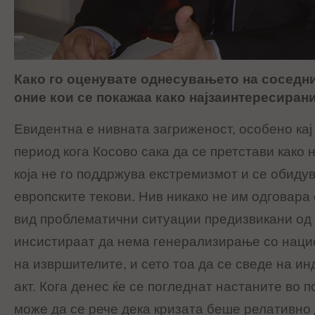
Како го оценувате однесувањето на соседни
оние кои се покажаа како најзаинтересирани
Евидентна е нивната загриженост, особено кај
период кога Косово сака да се претстави како
која не го поддржува екстремизмот и се обиду
европските текови. Нив никако не им одговара
вид проблематични ситуации предизвикани од 
инсистираат да нема генерализирање со наци
на извршителите, и сето тоа да се сведе на 
акт. Кога денес ќе се погледнат настаните во 
може да се рече дека кризата беше релативно