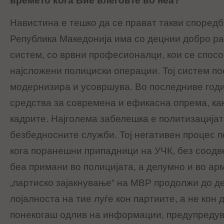
времето кога Вие влеговте во неа?
Навистина е тешко да се прават такви споредб
Република Македонија има со децнии добро р
систем, со врвни професионалци, кои се спос
најсложени полициски операции. Тој систем по
модернизира и усовршува. Во последниве год
средства за современа и ефикасна опрема, как
кадрите. Најголема забелешка е политизацијат
безбедносните служби. Тој негативен процес п
кога поранешни припадници на УЧК, без соодв
беа примани во полицијата, а делумно и во арм
„партиско зајакнување“ на МВР продолжи до д
лојалноста на тие луѓе кон партиите, а не кон
понекогаш одлив на информации, предупредув