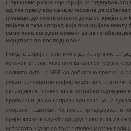
Слушавме разни сценарија за случувањата 
од тоа преку кои канали можеле да избегаат
граница, до сомневањата дека се кријат во 
појави и теза според која полицијата многу 
само чека погоден момент за да го обелоден
Верувате во последново?
Ниедна варијанта не може да исклучиме се’ до
конечен епилог. Како што кажав претходно, слу
челните луѓе на МВР се добиваше прилично си
имаат релевантни информации за сторителите
ситуацијата, понекогаш е потребно одредено в
проверени, да се направи вештачење на доказ
собрани податоци. На тоа се придодаваат и к
пријателските служби од други земји, за да се
истрагата. Само со така склопен мозаик полиц