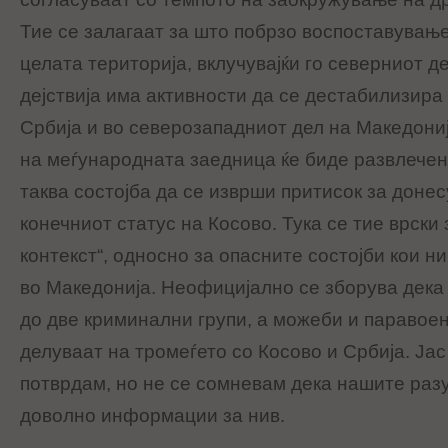
Тие се залагаат за што побрзо воспоставување
целата територија, вклучувајќи го северниот д
дејствија има активности да се дестабилизира 
Србија и во северозападниот дел на Македони
на меѓународната заедница ќе биде развлечено
таква состојба да се изврши притисок за дон
конечниот статус на Косово. Тука се тие врски 
контекст“, односно за опасните состојби кои ни
во Македонија. Неофицијално се зборува дека 
до две криминални групи, а можеби и паравое
делуваат на тромеѓето со Косово и Србија. Јас
потврдам, но не се сомневам дека нашите раз
доволно информации за нив.