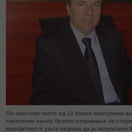
По злосторството од 12 април многумина а
скептични околу брзото откривање на стори
веројатноста уште веднаш да ја напуштиле 