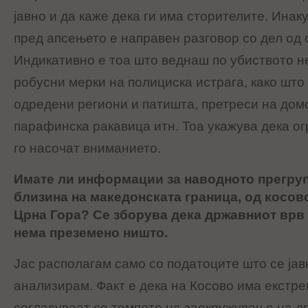
јавно и да каже дека ги има сторителите. Инаку
пред апсењето е направен разговор со дел од
Индикативно е тоа што веднаш по убиството н
робусни мерки на полициска истрага, како што
одредени региони и патишта, претреси на дом
парафинска ракавица итн. Тоа укажува дека ог
го насочат вниманието.
Имате ли информации за наводното прегру
близина на македонската граница, од косов
Црна Гора? Се зборува дека државниот врв г
нема преземено ништо.
Јас располагам само со податоците што се јав
анализирам. Факт е дека на Косово има екстрем
согласуваат со темпото на заокружување на др