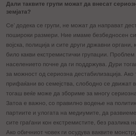
Дали таквите групи можат да внесат сериоз
земјата?
Се’ додека се групи, не можат да направат де
пошироки размери. Ние имаме безбедносен си
војска, полиција и сите други државни органи, 
било какви екстремистички групации. Проблем 
населението почне да ги поддржува. Дури тог
за можност од сериозна дестабилизација. Ако 
прифаќани во семејства, слободно се движат в
тогаш веќе може да збориме за многу сериозна
Затоа е важно, со правилно водење на полити
партиите и улогата на медиумите, да развием
сите граѓани кон екстремистите, без разлика н
Ако обичниот човек ги осудува ваквите монстр