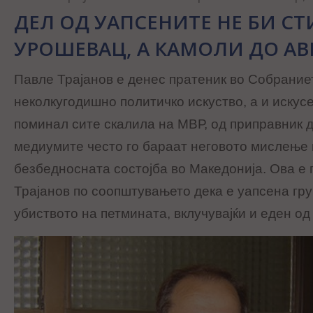
ДЕЛ ОД УАПСЕНИТЕ НЕ БИ СТ
УРОШЕВАЦ, А КАМОЛИ ДО А
Павле Трајанов е денес пратеник во Собраниет
неколкугодишно политичко искуство, а и искусе
поминал сите скалила на МВР, од приправник 
медиумите често го бараат неговото мислење к
безбедносната состојба во Македонија. Ова е 
Трајанов по соопштувањето дека е уапсена груп
убиството на петмината, вклучувајќи и еден од