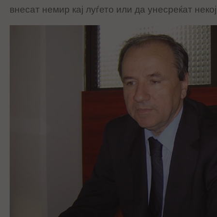
внесат немир кај луѓето или да унесреќат неко