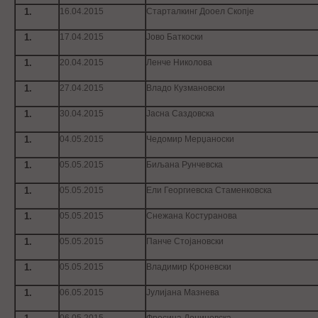
16.04.2015
Старталкинг Дооел Скопје
17.04.2015
Јово Баткоски
20.04.2015
Ленче Николова
27.04.2015
Владо Кузмановски
30.04.2015
Јасна Саздовска
04.05.2015
Чедомир Мерџаноски
05.05.2015
Биљана Рунчевска
05.05.2015
Ели Георгиевска Стаменковска
05.05.2015
Снежана Костуранова
05.05.2015
Панче Стојановски
05.05.2015
Владимир Кроневски
06.05.2015
Јулијана Мазнева