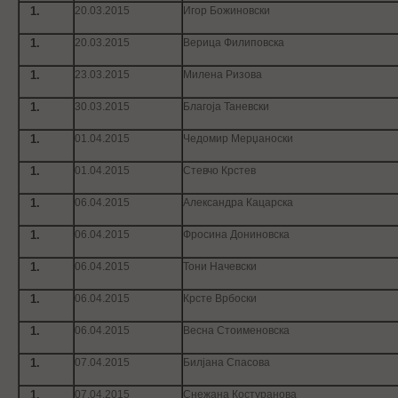
20.03.2015
Игор Божиновски
20.03.2015
Верица Филиповска
23.03.2015
Милена Ризова
30.03.2015
Благоја Таневски
01.04.2015
Чедомир Мерџаноски
01.04.2015
Стевчо Крстев
06.04.2015
Александра Кацарска
06.04.2015
Фросина Дониновска
06.04.2015
Тони Начевски
06.04.2015
Крсте Врбоски
06.04.2015
Весна Стоименовска
07.04.2015
Билјана Спасова
07.04.2015
Снежана Костуранова